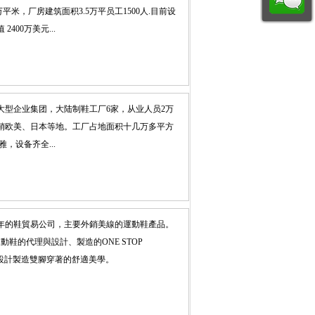
平米，厂房建筑面积3.5万平员工1500人.目前设
400万美元...
大型企业集团，大陆制鞋工厂6家，从业人员2万
销欧美、日本等地。工厂占地面积十几万多平方
，设备齐全...
多年的鞋貿易公司，主要外銷美線的運動鞋產品。
鞋的代理與設計、製造的ONE STOP
行設計製造雙腳穿著的舒適美學。