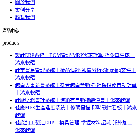
關於我們
案例分享
聯繫我們
產品中心
products
製鞋ERP系統｜BOM管理·MRP需求計算·指令單生成｜
鴻來軟體
鞋業貿易管理系統｜樣品追蹤·報價分析·Shipping文件｜
鴻來軟體
越南人事薪資系統｜符合越南勞動法·社保稅務自動計算
｜鴻來軟體
鞋廠財務會計系統｜進銷存自動拋轉傳票｜鴻來軟體
鞋廠MES生產進度系統｜條碼掃描·即時戰情看板｜鴻來
軟體
鞋底加工製造ERP｜模具管理·掌握材料超耗·託外加工｜
鴻來軟體