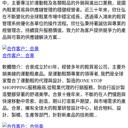
中，主要專注於運動鞋及各類鞋品的外銷與進出口業務，是國
內鞋業貿易與供應鏈管理的穩健經營者。近三十年來，欣仕弘
在不斷變化的全球鞋業市場中穩定成長，透過導入鴻來的鞋貿
管理系統優化各單位的操作流程。欣仕弘秉持著誠信與專業的
經營理念，持續提升服務價值，致力於為客戶提供競爭力的產
品與可靠的供應鏈解決方案...
合作客户：合景
軟體簡介：合景成立於83年，經營多年的鞋貿易公司，主要外
銷美線的運動鞋產品。是運動鞋類專業的領導者, 我們是全球
家整合了運動鞋的代理與設計、製造的ONE STOP
SHOPPPING服務廠商,從鞋業代理的行銷服務，到自行設計製
造雙腳穿著的舒適美學。合景十幾年來，不斷的在人們慢跑與
快速移動中思索、創造，期以打造客戶期望，與市場需求的產
品。合景，擁有全球大的鞋業研發設計中心，結合物料、設
計、製模、生產等部門，針對新產品的技術開...