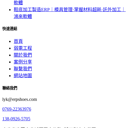
軟體
鞋底加工製造ERP｜模具管理·掌握材料超耗·託外加工｜
鴻來軟體
快速連結
首頁
弱電工程
關於我們
案例分享
聯繫我們
網站地圖
聯絡我們
lyk@erpshoes.com
0769-22363976
138-0926-5705