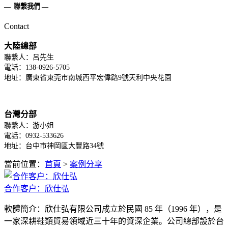
—
聯繫我們
—
Contact
大陸總部
聯繫人：呂先生
電話：138-0926-5705
地址：廣東省東莞市南城西平宏偉路9號天利中央花園
台灣分部
聯繫人：游小姐
電話：0932-533626
地址：台中市神岡區大豐路34號
當前位置：
首頁
>
案例分享
合作客户：欣仕弘
軟體簡介：欣仕弘有限公司成立於民國 85 年（1996 年），是
一家深耕鞋類貿易領域近三十年的資深企業。公司總部設於台