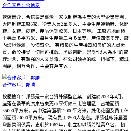
合作客戶：合信泰
軟體簡介：合信泰是臺灣一家以制鞋為主業的大型企業集團，
大陸制鞋工廠6家，從業人員2萬多人，主要生產運動鞋、休閒
鞋、女鞋、皮鞋，產品遠銷歐美、日本等地。 工廠占地面積
十幾萬多平方米，每月生產量三百多萬雙，產值四億多元，廠
內環境優雅，設備齊全。 有精良的生產機器和良好的人員素
質，敢於接受一切困難挑戰，勇於創新，崇尚“以人為本”的管
理理念，有較强的人文意識，在公司領導的統一指揮下，精誠
團結，相互合作，主要客戶有W...
合作客戶：邦勝
軟體簡介：邦勝是一家台資外銷型企業，創建於2001年4月，
座落在繁華的廣東省東莞市厚街鎮三屯管理區，占地面積
35000平方米，其中建築面積12000平方米，綠化花園及員工休
閒面積23000平方米。 現有員工3500人左右。邦勝鞋廠諦屬臺
彎勝榮關係業，史創於1963年，創立初以勝芳鞋業命名。 初