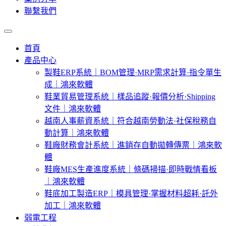
聯繫我們
首頁
產品中心
製鞋ERP系統｜BOM管理·MRP需求計算·指令單生
成｜鴻來軟體
鞋業貿易管理系統｜樣品追蹤·報價分析·Shipping
文件｜鴻來軟體
越南人事薪資系統｜符合越南勞動法·社保稅務自
動計算｜鴻來軟體
鞋廠財務會計系統｜進銷存自動拋轉傳票｜鴻來軟
體
鞋廠MES生產進度系統｜條碼掃描·即時戰情看板
｜鴻來軟體
鞋底加工製造ERP｜模具管理·掌握材料超耗·託外
加工｜鴻來軟體
弱電工程