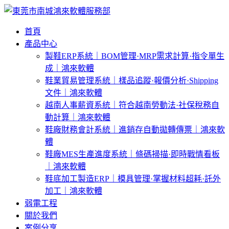
首頁
產品中心
製鞋ERP系統｜BOM管理·MRP需求計算·指令單生
成｜鴻來軟體
鞋業貿易管理系統｜樣品追蹤·報價分析·Shipping
文件｜鴻來軟體
越南人事薪資系統｜符合越南勞動法·社保稅務自
動計算｜鴻來軟體
鞋廠財務會計系統｜進銷存自動拋轉傳票｜鴻來軟
體
鞋廠MES生產進度系統｜條碼掃描·即時戰情看板
｜鴻來軟體
鞋底加工製造ERP｜模具管理·掌握材料超耗·託外
加工｜鴻來軟體
弱電工程
關於我們
案例分享