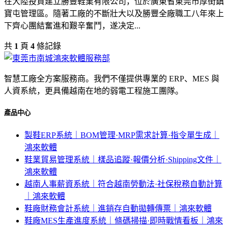
在大陸投資建立勝豐鞋業有限公司，位於廣東省東莞市厚街鎮
寶屯管理區。隨著工廠的不斷壯大以及勝豐全廠職工八年來上
下齊心團結奮進和艱辛奮鬥，遂决定...
共
1
頁
4
條記錄
智慧工廠全方案服務商。我們不僅提供專業的 ERP、MES 與
人資系統，更具備越南在地的弱電工程施工團隊。
產品中心
製鞋ERP系統｜BOM管理·MRP需求計算·指令單生成｜
鴻來軟體
鞋業貿易管理系統｜樣品追蹤·報價分析·Shipping文件｜
鴻來軟體
越南人事薪資系統｜符合越南勞動法·社保稅務自動計算
｜鴻來軟體
鞋廠財務會計系統｜進銷存自動拋轉傳票｜鴻來軟體
鞋廠MES生產進度系統｜條碼掃描·即時戰情看板｜鴻來