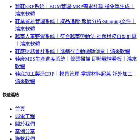
製鞋ERP系統｜BOM管理·MRP需求計算·指令單生成｜
鴻來軟體
鞋業貿易管理系統｜樣品追蹤·報價分析·Shipping文件｜
鴻來軟體
越南人事薪資系統｜符合越南勞動法·社保稅務自動計算
｜鴻來軟體
鞋廠財務會計系統｜進銷存自動拋轉傳票｜鴻來軟體
鞋廠MES生產進度系統｜條碼掃描·即時戰情看板｜鴻來
軟體
鞋底加工製造ERP｜模具管理·掌握材料超耗·託外加工｜
鴻來軟體
快速連結
首頁
弱電工程
關於我們
案例分享
聯繫我們