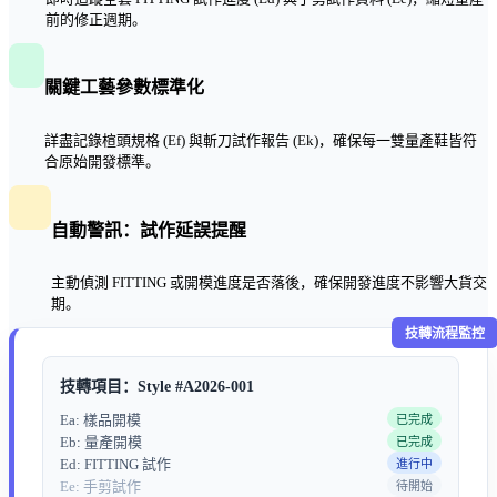
前的修正週期。
關鍵工藝參數標準化
詳盡記錄楦頭規格 (Ef) 與斬刀試作報告 (Ek)，確保每一雙量產鞋皆符
合原始開發標準。
自動警訊：試作延誤提醒
主動偵測 FITTING 或開模進度是否落後，確保開發進度不影響大貨交
期。
技轉流程監控
技轉項目：Style #A2026-001
Ea: 樣品開模
已完成
Eb: 量產開模
已完成
Ed: FITTING 試作
進行中
Ee: 手剪試作
待開始