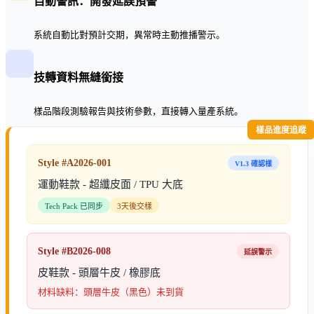
自動警訊：開發延誤預警
系統自動比對預計交期，異常時主動推播警示。
技轉資料無縫銜接
樣品階段測驗報告與技術參數，直接轉入量產系統。
樣品進度追蹤
Style #A2026-001
V1.3 確認樣
運動鞋款 - 超纖皮面 / TPU 大底
Tech Pack 已同步
3天後交樣
Style #B2026-008
延誤警示
皮鞋款 - 頭層牛皮 / 橡膠底
材料缺料：頭層牛皮（黑色）未到貨