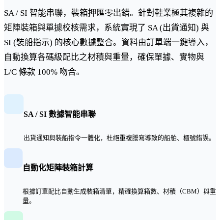
SA / SI 智能串聯，裝箱押匯零出錯。針對鞋業極其複雜的
矩陣裝箱與單據校核需求，系統實現了 SA (出貨通知) 與
SI (裝船指示) 的核心數據整合。資料由訂單端一鍵導入，
自動換算各碼級配比之材積與重量，確保單據、實物與
L/C 條款 100% 吻合。
SA / SI 數據智能串聯
出貨通知與裝船指令一體化，杜絕重複謄寫導致的船舶、櫃號錯誤。
自動化矩陣裝箱計算
根據訂單配比自動生成裝箱清單，精確換算箱數、材積（CBM）與重
量。