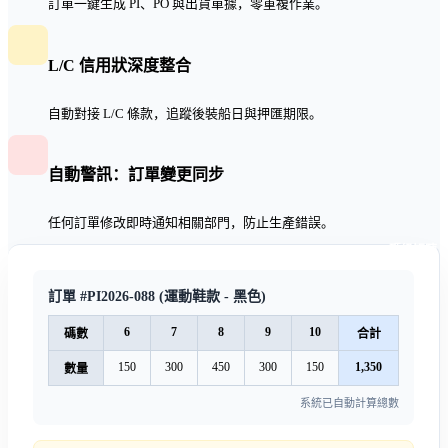
訂單一鍵生成 PI、PO 與出貨單據，零重複作業。
L/C 信用狀深度整合
自動對接 L/C 條款，追蹤後裝船日與押匯期限。
自動警訊：訂單變更同步
任何訂單修改即時通知相關部門，防止生產錯誤。
碼級矩陣
訂單 #PI2026-088 (運動鞋款 - 黑色)
6
7
8
9
10
碼數
合計
150
300
450
300
150
1,350
數量
系統已自動計算總數