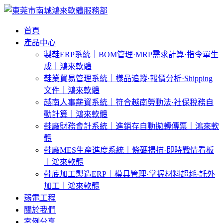
首頁
產品中心
製鞋ERP系統｜BOM管理·MRP需求計算·指令單生
成｜鴻來軟體
鞋業貿易管理系統｜樣品追蹤·報價分析·Shipping
文件｜鴻來軟體
越南人事薪資系統｜符合越南勞動法·社保稅務自
動計算｜鴻來軟體
鞋廠財務會計系統｜進銷存自動拋轉傳票｜鴻來軟
體
鞋廠MES生產進度系統｜條碼掃描·即時戰情看板
｜鴻來軟體
鞋底加工製造ERP｜模具管理·掌握材料超耗·託外
加工｜鴻來軟體
弱電工程
關於我們
案例分享