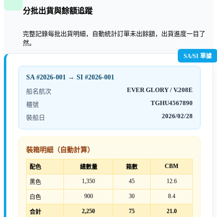
分批出貨與餘額追蹤
完整記錄每批出貨明細，自動統計訂單未出餘額，出貨進度一目了
然。
SA/SI 單據
SA #2026-001 → SI #2026-001
EVER GLORY / V.208E
船名航次
TGHU4567890
櫃號
2026/02/28
裝船日
裝箱明細（自動計算）
CBM
配色
總數量
箱數
1,350
45
12.6
黑色
900
30
8.4
白色
2,250
75
21.0
合計