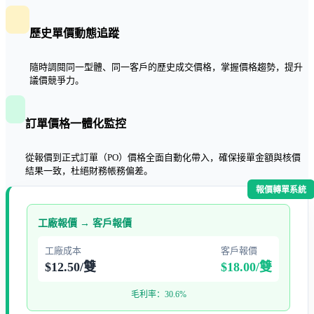
歷史單價動態追蹤
隨時調閱同一型體、同一客戶的歷史成交價格，掌握價格趨勢，提升
議價競爭力。
訂單價格一體化監控
從報價到正式訂單（PO）價格全面自動化帶入，確保接單金額與核價
結果一致，杜絕財務帳務偏差。
報價轉單系統
工廠報價 → 客戶報價
工廠成本
客戶報價
$12.50/雙
$18.00/雙
毛利率：30.6%