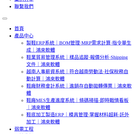
聯繫我們
首頁
產品中心
製鞋ERP系統｜BOM管理·MRP需求計算·指令單生
成｜鴻來軟體
鞋業貿易管理系統｜樣品追蹤·報價分析·Shipping
文件｜鴻來軟體
越南人事薪資系統｜符合越南勞動法·社保稅務自
動計算｜鴻來軟體
鞋廠財務會計系統｜進銷存自動拋轉傳票｜鴻來軟
體
鞋廠MES生產進度系統｜條碼掃描·即時戰情看板
｜鴻來軟體
鞋底加工製造ERP｜模具管理·掌握材料超耗·託外
加工｜鴻來軟體
弱電工程