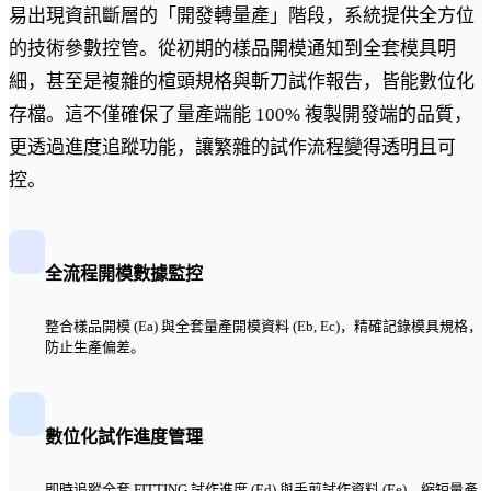
易出現資訊斷層的「開發轉量產」階段，系統提供全方位
的技術參數控管。從初期的樣品開模通知到全套模具明
細，甚至是複雜的楦頭規格與斬刀試作報告，皆能數位化
存檔。這不僅確保了量產端能 100% 複製開發端的品質，
更透過進度追蹤功能，讓繁雜的試作流程變得透明且可
控。
全流程開模數據監控
整合樣品開模 (Ea) 與全套量產開模資料 (Eb, Ec)，精確記錄模具規格，
防止生產偏差。
數位化試作進度管理
即時追蹤全套 FITTING 試作進度 (Ed) 與手剪試作資料 (Ee)，縮短量產