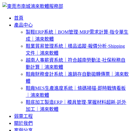
首頁
產品中心
製鞋ERP系統｜BOM管理·MRP需求計算·指令單生
成｜鴻來軟體
鞋業貿易管理系統｜樣品追蹤·報價分析·Shipping
文件｜鴻來軟體
越南人事薪資系統｜符合越南勞動法·社保稅務自
動計算｜鴻來軟體
鞋廠財務會計系統｜進銷存自動拋轉傳票｜鴻來軟
體
鞋廠MES生產進度系統｜條碼掃描·即時戰情看板
｜鴻來軟體
鞋底加工製造ERP｜模具管理·掌握材料超耗·託外
加工｜鴻來軟體
弱電工程
關於我們
案例分享