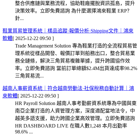
整合供應鏈與業務流程，協助鞋廠擺脫資訊孤島，提升
決策效率。立即免費諮詢 為什麼選擇鴻來鞋業 ERP？
針...
鞋業貿易管理系統｜樣品追蹤·報價分析·Shipping文件｜鴻來
軟體
[ 2025-12-22 09:50 ]
Trade Management Solution 專為鞋業打造的全流程貿易管
理系統從樣品開發、報價訂單到船務出口，整合貿易業
務全鏈條，解決三角貿易複雜單據，提升跨國協作效
率。立即免費諮詢 當前訂單總額$2.4M出貨達成率98.2%
三角貿易流...
越南人事薪資系統｜符合越南勞動法·社保稅務自動計算｜鴻
來軟體
[ 2025-12-22 09:50 ]
HR Payroll Solution 越南人事考勤薪資系統專為中國與東
南亞企業打造的人資管理方案，深度適配當地法令，中
越英多語支援，助力跨國企業高效管理。立即免費諮詢
HR DASHBOARD LIVE 在職人數1,248 本月出勤率
98.6% ...