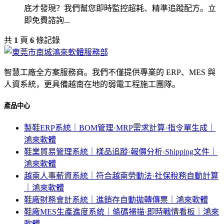
底才發現？我們幫您即時監控超耗、精準追蹤配方。立
即免費諮詢...
共
1
頁
6
條記錄
智慧工廠全方案服務商。我們不僅提供專業的 ERP、MES 與
人資系統，更具備越南在地的弱電工程施工團隊。
產品中心
製鞋ERP系統｜BOM管理·MRP需求計算·指令單生成｜
鴻來軟體
鞋業貿易管理系統｜樣品追蹤·報價分析·Shipping文件｜
鴻來軟體
越南人事薪資系統｜符合越南勞動法·社保稅務自動計算
｜鴻來軟體
鞋廠財務會計系統｜進銷存自動拋轉傳票｜鴻來軟體
鞋廠MES生產進度系統｜條碼掃描·即時戰情看板｜鴻來
軟體