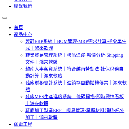
聯繫我們
首頁
產品中心
製鞋ERP系統｜BOM管理·MRP需求計算·指令單生
成｜鴻來軟體
鞋業貿易管理系統｜樣品追蹤·報價分析·Shipping
文件｜鴻來軟體
越南人事薪資系統｜符合越南勞動法·社保稅務自
動計算｜鴻來軟體
鞋廠財務會計系統｜進銷存自動拋轉傳票｜鴻來軟
體
鞋廠MES生產進度系統｜條碼掃描·即時戰情看板
｜鴻來軟體
鞋底加工製造ERP｜模具管理·掌握材料超耗·託外
加工｜鴻來軟體
弱電工程