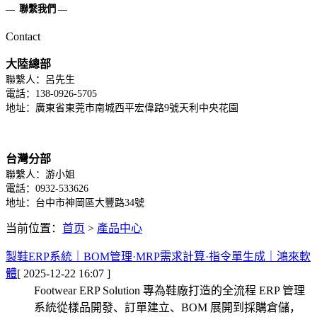
—
聯繫我們
—
Contact
大陸總部
聯繫人：呂先生
電話：138-0926-5705
地址：廣東省東莞市南城西平宏偉路9號天利中央花園
台灣分部
聯繫人：游小姐
電話：0932-533626
地址：台中市神岡區大豐路34號
当前位置：
首页
>
產品中心
製鞋ERP系統｜BOM管理·MRP需求計算·指令單生成｜鴻來軟
體
[ 2025-12-22 16:07 ]
Footwear ERP Solution 專為鞋廠打造的全流程 ERP 管理
系統從樣品開發、訂單建立、BOM 展開到採購倉儲，