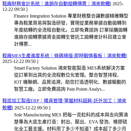
鞋廠財務會計系統｜進銷存自動拋轉傳票｜鴻來軟體
[ 2025-
12-22 09:50 ]
Finance Integration Solution 專業財務整合讓數據精確轉型
專為鞋業貿易與製造研發，實現從業務單據自動拋轉到
年度結轉的全流程自動化。立即免費諮詢 訂單採購拋轉
進銷存拋轉票據資金拋轉生管託工拋轉會計科目建立會
計傳票...
鞋廠MES生產進度系統｜條碼掃描·即時戰情看板｜鴻來軟體
[
2025-12-22 09:50 ]
Smart Factory Solution 鴻來智能製造 MES系統解決方案
從訂單到出貨的全流程數位化管理。整合智慧排程、
IOT 機聯網、品質追溯，助您打造透明化、數據驅動的
智慧工廠。立即免費諮詢 Pain Points Analys...
鞋底加工製造ERP｜模具管理·掌握材料超耗·託外加工｜鴻來
軟體
[ 2025-12-22 09:50 ]
Sole Manufacturing MES 把每一克粒料的成本與去向算清
楚專為大底生產打造：射出、壓出、EVA 發泡、橡膠硫
化全工藝支援。材料用了多少不知道？成本超了多少月