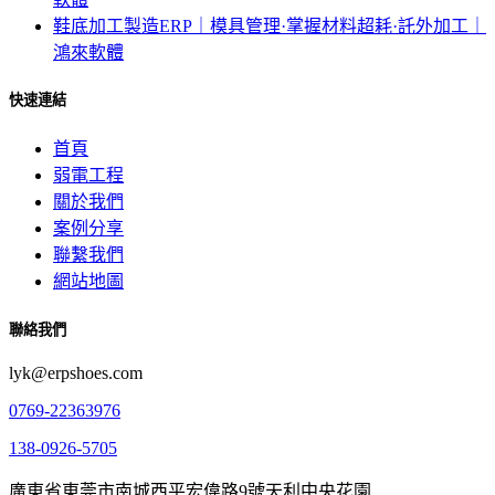
鞋底加工製造ERP｜模具管理·掌握材料超耗·託外加工｜
鴻來軟體
快速連結
首頁
弱電工程
關於我們
案例分享
聯繫我們
網站地圖
聯絡我們
lyk@erpshoes.com
0769-22363976
138-0926-5705
廣東省東莞市南城西平宏偉路9號天利中央花園