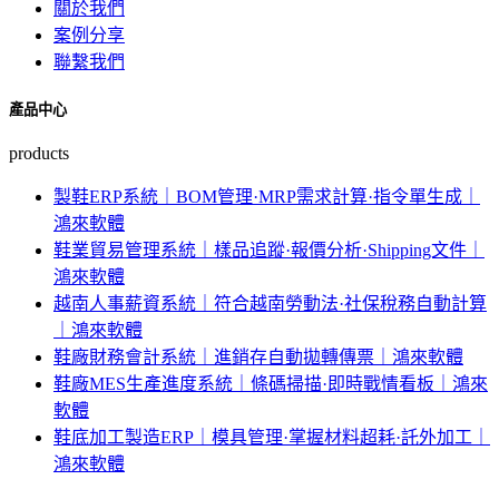
關於我們
案例分享
聯繫我們
產品中心
products
製鞋ERP系統｜BOM管理·MRP需求計算·指令單生成｜
鴻來軟體
鞋業貿易管理系統｜樣品追蹤·報價分析·Shipping文件｜
鴻來軟體
越南人事薪資系統｜符合越南勞動法·社保稅務自動計算
｜鴻來軟體
鞋廠財務會計系統｜進銷存自動拋轉傳票｜鴻來軟體
鞋廠MES生產進度系統｜條碼掃描·即時戰情看板｜鴻來
軟體
鞋底加工製造ERP｜模具管理·掌握材料超耗·託外加工｜
鴻來軟體